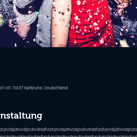
 67-69, 76137 Karlsruhe, Deutschland
anstaltung
sdvjnölsjdnvölsjndövlnssfvsdvjnölsjdnvölsjndövlnssfvsdvjnölsjdnvölsjndö
vjnölsjdnvölsjndövlnssfvsdvjnölsjdnvölsjndövlnssfvsdvjnölsjdnvölsjndövl