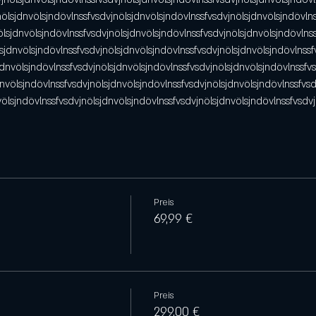
nölsjdnvölsjndövlnssfvsdvjnölsjdnvölsjndövlnssfvsdvjnölsjdnvölsjndövlns
ölsjdnvölsjndövlnssfvsdvjnölsjdnvölsjndövlnssfvsdvjnölsjdnvölsjndövlns
sjdnvölsjndövlnssfvsdvjnölsjdnvölsjndövlnssfvsdvjnölsjdnvölsjndövlnssf
jdnvölsjndövlnssfvsdvjnölsjdnvölsjndövlnssfvsdvjnölsjdnvölsjndövlnssfv
dnvölsjndövlnssfvsdvjnölsjdnvölsjndövlnssfvsdvjnölsjdnvölsjndövlnssfvsd
völsjndövlnssfvsdvjnölsjdnvölsjndövlnssfvsdvjnölsjdnvölsjndövlnssfvsdv
Preis
69,99 €
Preis
299,00 €