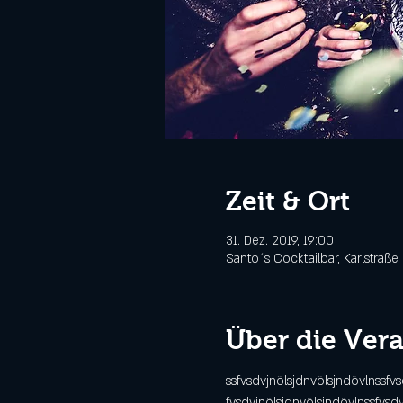
Zeit & Ort
31. Dez. 2019, 19:00
Santo´s Cocktailbar, Karlstraße
Über die Ver
ssfvsdvjnölsjdnvölsjndövlnssfv
fvsdvjnölsjdnvölsjndövlnssfvsd