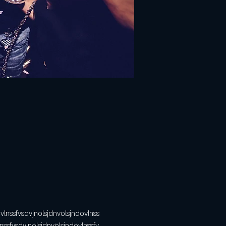
vlnssfvsdvjnölsjdnvölsjndövlnss
nssfvsdvjnölsjdnvölsjndövlnssfv