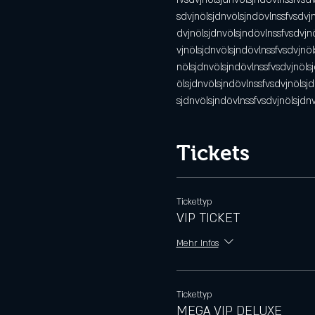
sdvjnölsjdnvölsjndövlnssfvsdvj
dvjnölsjdnvölsjndövlnssfvsdvjn
vjnölsjdnvölsjndövlnssfvsdvjnöl
nölsjdnvölsjndövlnssfvsdvjnöls
ölsjdnvölsjndövlnssfvsdvjnölsj
sjdnvölsjndövlnssfvsdvjnölsjdn
Tickets
Tickettyp
VIP TICKET
Mehr Infos
Tickettyp
MEGA VIP DELUXE