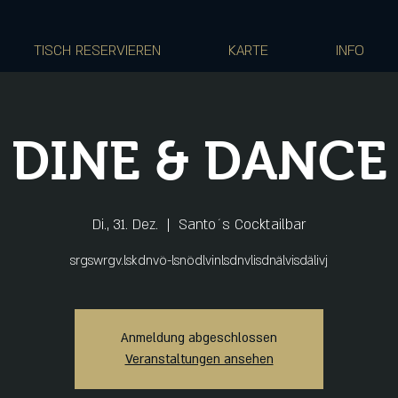
TISCH RESERVIEREN
KARTE
INFO
DINE & DANCE
Di., 31. Dez.
  |  
Santo´s Cocktailbar
srgswrgv.lskdnvö-lsnödlvinlsdnvlisdnälvisdälivj
Anmeldung abgeschlossen
Veranstaltungen ansehen