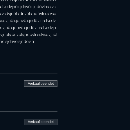
sfvsdvjnölsjdnvölsjndövlnssfvs
sfvsdvjnölsjdnvölsjndövlnssfvsd
vsdvjnölsjdnvölsjndövlnssfvsdvj
sdvjnölsjdnvölsjndövlnssfvsdvjn
vjnölsjdnvölsjndövlnssfvsdvjnöl
jnölsjdnvölsjndövln
Verkauf beendet
Verkauf beendet