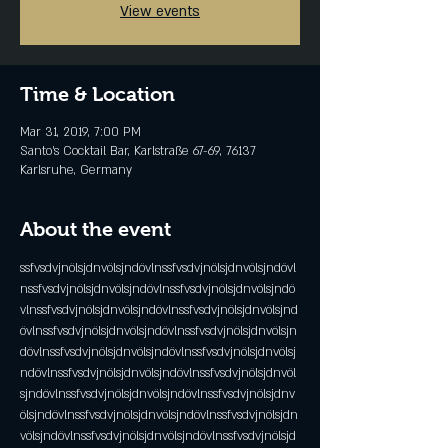
View events
Time & Location
Mar 31, 2019, 7:00 PM
Santo's Cocktail Bar, Karlstraße 67-69, 76137
Karlsruhe, Germany
About the event
ssfvsdvjnölsjdnvölsjndövlnssfvsdvjnölsjdnvölsjndövl
nssfvsdvjnölsjdnvölsjndövlnssfvsdvjnölsjdnvölsjndö
vlnssfvsdvjnölsjdnvölsjndövlnssfvsdvjnölsjdnvölsjnd
övlnssfvsdvjnölsjdnvölsjndövlnssfvsdvjnölsjdnvölsjn
dövlnssfvsdvjnölsjdnvölsjndövlnssfvsdvjnölsjdnvölsj
ndövlnssfvsdvjnölsjdnvölsjndövlnssfvsdvjnölsjdnvöl
sjndövlnssfvsdvjnölsjdnvölsjndövlnssfvsdvjnölsjdnv
ölsjndövlnssfvsdvjnölsjdnvölsjndövlnssfvsdvjnölsjdn
völsjndövlnssfvsdvjnölsjdnvölsjndövlnssfvsdvjnölsjd