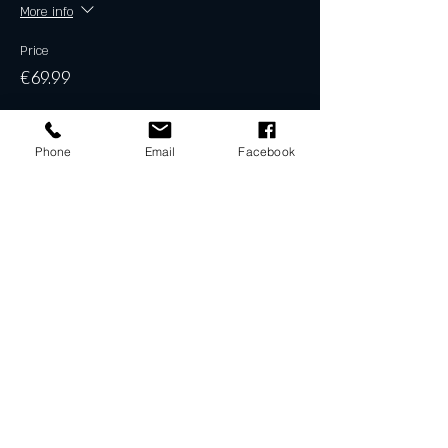
More info
Price
€69.99
Phone
Email
Facebook
Share this event
CONTACT
TEL
+49.721.3837-0
FAX
+49.721.3837-250