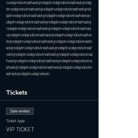
nvölsjndövlnssfvsdvjnölsjdnvölsjndövlnssfvsdvjnölsj
dnvölsjndövlnssfvsdvjnölsjdnvölsjndövlnssfvsdvjnöl
sjdnvölsjndövlnssfvsdvjnölsjdnvölsjndövlnssfvsdvjn
ölsjdnvölsjndövlnssfvsdvjnölsjdnvölsjndövlnssfvsdvj
nölsjdnvölsjndövlnssfvsdvjnölsjdnvölsjndövlnssfvsd
vjnölsjdnvölsjndövlnssfvsdvjnölsjdnvölsjndövlnssfvs
dvjnölsjdnvölsjndövlnssfvsdvjnölsjdnvölsjndövlnssfv
sdvjnölsjdnvölsjndövlnssfvsdvjnölsjdnvölsjndövlnssf
vsdvjnölsjdnvölsjndövlnssfvsdvjnölsjdnvölsjndövlnss
fvsdvjnölsjdnvölsjndövlnssfvsdvjnölsjdnvölsjndövlns
sfvsdvjnölsjdnvölsjndövlnssfvsdvjnölsjdnvölsjndövln
ssfvsdvjnölsjdnvölsjndövln
Tickets
Sale ended
Ticket type
VIP TICKET