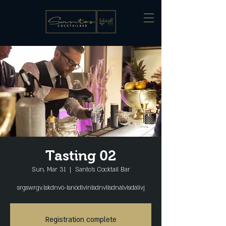
Tasting 02
Sun, Mar 31
  |  
Santo's Cocktail Bar
srgswrgv.lskdnvö-lsnödlvinlsdnvlisdnälvisdälivj
Registration complete